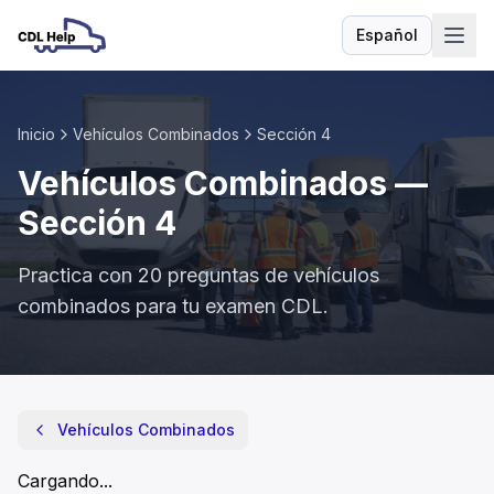
Español
Idioma
Inicio
Vehículos Combinados
Sección
4
Vehículos Combinados
—
Sección
4
Practica con
20
preguntas de
vehículos
combinados
para tu examen CDL.
Vehículos Combinados
- Sección
4
Una vez acoplado el remolque, debe elevar el equipo de at
Vehículos Combinados
Marcha media.
Engranaje bajo.
Cargando...