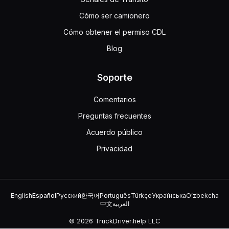
Salir de tu vehículo mientras retrocedes te permite tener 
¿Qué debes hacer si el sistema de frenos antibloqueo de 
Cómo ser camionero
Ignorar el problema ya que no afecta la funcionalidad gene
Cómo obtener el permiso CDL
No conducir hasta que esté reparado.
Blog
Conduce normalmente, pero lleva el sistema a servicio pro
Si los frenos antibloqueo de tu remolque no están funcio
Soporte
La indicación de que los frenos ABS del remolque están fa
Las luces de advertencia azules en la puerta trasera del
Comentarios
Las luces indicadoras de ABS verdes en el panel frontal 
Las luces de mal funcionamiento del ABS amarillas del lad
Preguntas frecuentes
Si los frenos ABS del remolque están rotos, la luz amaril
Acuerdo público
Para hacer un giro de manera segura sin entrar en otro carri
Privacidad
Debes hacer el giro tan pronto como sea posible para evita
Debes realizar el giro lentamente para estar atento a otros
Debes girar de manera amplia al completar el giro.
Para girar de forma segura sin cruzar a otro carril, debes 
English
Español
Русский
한국어
Português
Türkçe
Українська
Oʻzbekcha
¿Cuál es la primera cosa que necesitas hacer después de 
中文
العربية
Verificar debajo de los vehículos si hay fugas.
© 2026 TruckDriver.help LLC