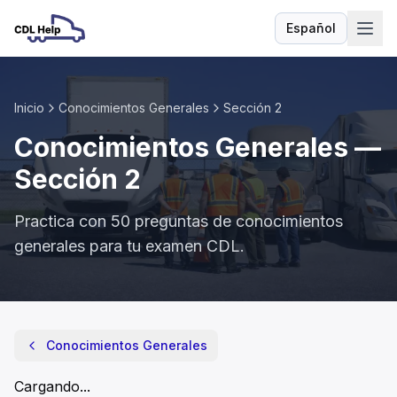
Español
Idioma
Inicio
Conocimientos Generales
Sección
2
Conocimientos Generales
—
Sección
2
Practica con
50
preguntas de
conocimientos
generales
para tu examen CDL.
Conocimientos Generales
- Sección
2
¿Qué deben saber los conductores sobre el efecto del mal 
Conocimientos Generales
El viento no afecta qué tan rápido se secan las carreteras.
Cuando la temperatura baja, los puentes se congelan antes
Cargando...