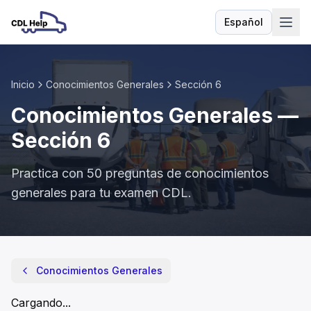
Español
Idioma
Inicio
Conocimientos Generales
Sección
6
Conocimientos Generales
—
Sección
6
Practica con
50
preguntas de
conocimientos
generales
para tu examen CDL.
Conocimientos Generales
- Sección
6
Los camiones y autobuses tienen que seguir reglas y límite
Conocimientos Generales
Los camiones deben detenerse en todos los semáforos en 
Los autobuses están exentos de los límites de velocidad en 
Cargando...