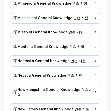
중량 제한은 운영 중인 주에 따라 결정됩니다.
Minnesota General Knowledge 연습 시험
정지 상태에서 출발할 때 구동 바퀴가 헛돌기 시작하면 어떻게 
엔진을 끄십시오.
Mississippi General Knowledge 연습 시험
가속 페달에서 발을 떼십시오.
엔진 속도를 높이십시오.
출발 시 바퀴가 헛돌면 가속 페달에서 발을 살짝 떼십시오.
Missouri General Knowledge 연습 시험
무거운 짐을 싣고 오르막길을 오를 때 속도가 느려지면 어떻게 
저단 기어로 변속하십시오.
Montana General Knowledge 연습 시험
비상등을 켜고 멈추십시오.
속도를 크게 높입니다.
Nebraska General Knowledge 연습 시험
트럭에 무거운 짐을 싣고 언덕을 오를 때 속도가 느려진다면 저단
직선, 평지, 4차선 분리 고속도로의 노변에 주차할 때 반사 삼
차량 후면 5피트 이내에 하나, 후면 약 50피트에 하나, 전면 약
Nevada General Knowledge 연습 시험
차량 전면 10피트 이내에 하나, 후면 약 50피트에 하나, 후면 
차량 후면 10피트 이내에 하나, 후면 약 100피트에 하나, 차량
New Hampshire General Knowledge 연습 시
직선, 수평, 4차선 분할 고속도로에 주차하는 경우 안전을 위해 
험
바퀴 및 림의 출발 전 점검에 관한 다음 설명 중 옳은 것은 무
깨끗해 보이면 바퀴를 검사할 필요가 없습니다.
New Jersey General Knowledge 연습 시험