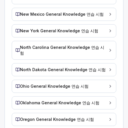
휠 너트 주변의 녹은 너트가 헐거워졌음을 의미할 수 있습니다.
휠 림의 균열은 휠이 회전하는 한 안전합니다.
휠 너트 주변의 녹은 충분히 조이지 않았다는 신호일 수 있습니
New Mexico General Knowledge 연습 시험
엔진 과열에 대한 올바른 조치를 확인하십시오.
온도 게이지가 빨간색 영역에 있는 한 계속 운전할 수 있습니다.
New York General Knowledge 연습 시험
가압 시스템의 라디에이터 캡은 시스템이 식을 때까지 절대 제
냉각수 수위가 낮은 상태에서 운전해도 과열되지 않습니다.
North Carolina General Knowledge 연습 시
엔진이 과열된 경우 엔진이 식기 전에 라디에이터 캡을 열지 마
험
대형 차량 후진 절차에 관한 설명 중 틀린 것을 고르세요.
가능하면 항상 운전석 쪽으로 후진하고 회전해야 합니다.
North Dakota General Knowledge 연습 시험
도우미를 사용하고 수신호로 도우미와 소통해야 합니다.
앞이 보이지 않으므로 부두에 살짝 부딪힐 때까지 천천히 후진
정답은 3번입니다. 아무리 천천히 후진하더라도 사이드 미러를
Ohio General Knowledge 연습 시험
다른 차량보다 느리게 움직이는 대형 차량을 운전할 때, 다음 중
해당 주에서 합법적인 경우 4방향 비상등을 사용하십시오.
Oklahoma General Knowledge 연습 시험
다른 운전자에게 안전하게 추월할 수 있을 때 신호를 보내십시오
도로 오른쪽에 머무르십시오.
Oregon General Knowledge 연습 시험
속도를 일정하게 유지하기 위해 신호등을 무시하지 마십시오. 