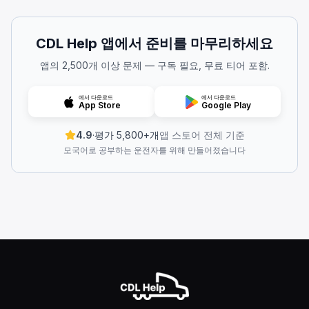
약물 복용과 운전에 관한 정확한 설명은 무엇입니까?
의사가 운전 능력에 영향을 미치지 않는다고 말하면 처방약이 
CDL Help 앱에서 준비를 마무리하세요
근무 시간 외에는 약을 복용해도 됩니다.
일반 의약품은 항상 운전하기에 안전합니다.
앱의 2,500개 이상 문제 — 구독 필요, 무료 티어 포함.
의사가 처방약이 운전에 지장을 주지 않는다고 말하면 사용해도 
어떤 상황에서 브레이크 등을 켜기 위해 브레이크를 살짝 밟는
에서 다운로드
에서 다운로드
App Store
Google Play
빠르게 차선을 변경해야 합니다.
짙은 안개 속에서 운전하고 있습니다.
4.9
·
평가 5,800+개
앱 스토어 전체 기준
도로를 벗어나려고 하고 속도를 줄여야 합니다.
모국어로 공부하는 운전자를 위해 만들어졌습니다
도로를 벗어나 속도를 줄여야 할 때는 브레이크를 부드럽게 밟
차량이 수막현상을 일으키기 시작하면 어떻게 해야 합니까?
가속 페달을 놓으십시오.
스티어링 휠을 빨리 돌리십시오.
헤드라이트를 켜십시오.
차량이 수막현상으로 미끄러질 때는 가속 페달에서 발을 천천히 
차량 높이 제한에 관한 설명 중 옳은 것을 고르세요.
차량의 무게가 높이를 변경합니다.
모든 감지 가능한 양.