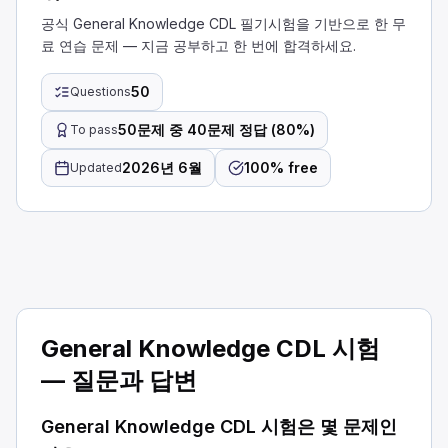
공식 General Knowledge CDL 필기시험을 기반으로 한 무
료 연습 문제 — 지금 공부하고 한 번에 합격하세요.
50
Questions
50문제 중 40문제 정답 (80%)
To pass
2026년 6월
100% free
Updated
CDL General Knowledge 모의시험
도로가 좁아지면 차선을 변경할 때 어떻게 해야 합니까?
교통 흐름보다 훨씬 낮은 속도로 합류합니다.
교통 흐름에 안전하게 진입할 수 있을 만큼 충분한 공간이 있는
General Knowledge CDL 시험
신호 없이 합류합니다.
— 질문과 답변
도로에 진입할 때는 거울을 확인하여 차량에 충분한 공간이 있는
위험물 운송 관련 서류는 ___에 보관해야 합니다.
General Knowledge CDL 시험은 몇 문제인
운전석 도어 파우치에 넣습니다.