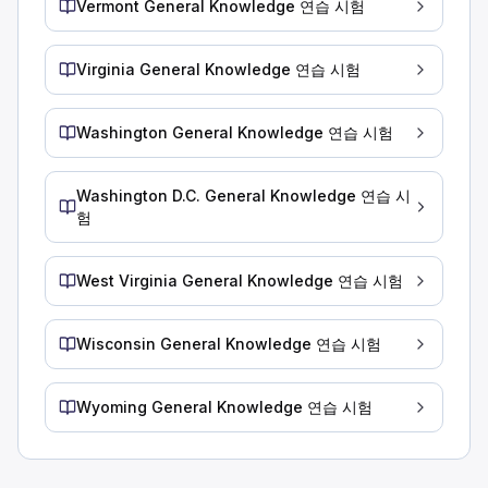
Vermont General Knowledge 연습 시험
차량이 무겁거나 빠르게 움직일 때 브레이크는 차량을 정지시키기
더운 날씨가 주행 중 타이어에 미치는 영향에 대한 설명 중 옳
Virginia General Knowledge 연습 시험
겨울용 타이어를 사용하면 더운 날씨에도 접지력이 향상됩니다
천천히 운전하면 더운 날씨에도 타이어가 과열되는 것을 방지할
매우 더운 날씨에 운전할 때는 2시간마다 또는 100마일마다 
Washington General Knowledge 연습 시험
날씨가 매우 더울 때는 2시간 또는 100마일마다 타이어를 점
엔진 시동 후:
Washington D.C. General Knowledge 연습 시
배터리 충전 표시등은 3~5분 안에 완전히 충전됩니다.
험
공기압 게이지에 즉시 최대 압력이 표시됩니다.
냉각수 온도 게이지가 정상으로 서서히 상승하기 시작해야 합니
West Virginia General Knowledge 연습 시험
트럭 엔진을 시동한 후 냉각수 온도 게이지를 주시하십시오. 게
사고 현장에서 부상자를 도울 때 피해야 할 행동은 무엇입니까?
Wisconsin General Knowledge 연습 시험
화재나 통행 차량으로 인한 위험이 있는 경우 중상을 입은 사람
자격을 갖춘 사람이 그들을 돕고 있는 경우, 도움을 요청받지 않
부상자를 시원하게 유지하십시오.
Wyoming General Knowledge 연습 시험
부상자를 따뜻하게 유지하여 쇼크를 예방하는 것이 중요합니다.
다음 중 옳은 설명을 고르십시오.
많은 대형 차량 사고는 자정부터 오전 6시 사이에 발생합니다.