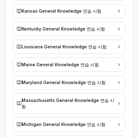
축구장 길이입니다.
표준 자동차 차선의 너비입니다.
Kansas General Knowledge 연습 시험
농구 골대 높이의 세 배입니다.
건조한 도로에서 시속 55마일로 주행 중 정지해야 할 경우 
Kentucky General Knowledge 연습 시험
전방 도로에 위험물이 보이면 어떻게 해야 합니까?
앞차에 가까이 운전하여 앞차를 방패막이로 사용하세요.
위험을 알리려면 상향등을 켜십시오.
Louisiana General Knowledge 연습 시험
4방향 비상등 또는 브레이크등을 사용하여 다른 사람들에게 경
전방 도로에서 위험한 것을 발견하면 비상등을 켜거나 브레이크를
Maine General Knowledge 연습 시험
도로에 합류하는 가장 안전한 방법은 무엇입니까?
도로에 진입할 수 있을 만큼 충분한 교통 흐름 간격을 기다립니
Maryland General Knowledge 연습 시험
합류하기 전에 후진합니다.
합류하기 전에 경적을 사용하여 다른 사람들에게 경고합니다.
안전하게 도로에 합류하려면 교통 흐름에 충분한 공간을 확보하여
Massachusetts General Knowledge 연습 시
험
화물 적재에 대한 어떤 진술이 맞습니까?
주 법률은 법적 중량 제한을 규정합니다.
화물은 100마일마다 검사해야 합니다.
Michigan General Knowledge 연습 시험
화물이 100파운드 미만이면 고정할 필요가 없습니다.