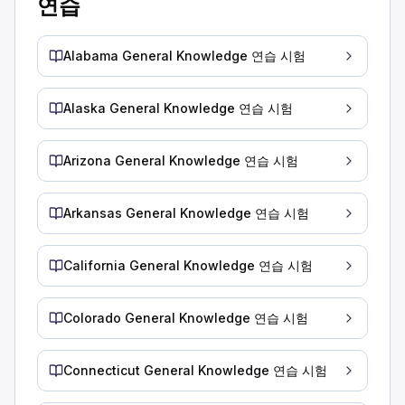
연습
음주에 관한 잘못된 설명을 찾으십시오.
음주자는 자신의 몸이 알코올을 흡수하는 속도를 조절할 수 있
알코올은 위에서 혈류로 직접 이동합니다.
Alabama General Knowledge 연습 시험
BAC는 음주 속도, 음주량 및 음식 섭취량에 따라 결정됩니다.
음주자는 자신의 몸이 알코올을 흡수하는 속도를 조절할 수 없
Alaska General Knowledge 연습 시험
차량의 리프 스프링에서 ____개 이상의 잎이 빠진 경우, 차량 
1/3
Arizona General Knowledge 연습 시험
1/4
1/2
판 스프링의 1/4 이상이 파손된 경우 수리될 때까지 트럭을 운
Arkansas General Knowledge 연습 시험
위험물 운송에 관한 설명 중 옳은 것을 고르십시오.
위험 물질을 운반하는 모든 트럭에는 플래카드가 있어야 합니다
California General Knowledge 연습 시험
위험물은 용기가 밀봉된 경우 일반 쓰레기통에 버릴 수 있습니다
모든 위험물은 건강 및 안전에 위험을 초래합니다.
Colorado General Knowledge 연습 시험
위험물은 종류에 관계없이 항상 건강과 안전에 위험합니다. 사람
혈중 알코올 농도(BAC)를 알아내려면 다음을 알아야 합니다.
인간의 성장입니다.
Connecticut General Knowledge 연습 시험
알코올을 마시는 시간입니다.