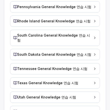
긴급 또는 회피 기동에 관한 설명 중 옳은 것은 무엇입니까?
비상시에는 정지하는 것보다 속도를 높이는 것이 더 안전합니다
Pennsylvania General Knowledge 연습 시험
빠르게 회전하려면 핸들을 단단히 잡아야 합니다.
항상 브레이크를 세게 밟아 제어력을 유지하십시오.
Rhode Island General Knowledge 연습 시험
긴급 상황에서 빠르게 회전해야 할 때는 핸들을 꽉 잡고 차량을
고속도로에서 일반적인 속도로 운전할 때, 차량 앞쪽으로 약 __
South Carolina General Knowledge 연습 시
1/4
험
1/2
1/8
큰 도로에서 빠르게 운전할 때는 약 1/4마일 앞을 내다보도록 
South Dakota General Knowledge 연습 시험
차량이 정지해 있을 때 어떤 브레이크 시스템을 점검해야 합니
서비스 브레이크.
Tennessee General Knowledge 연습 시험
유압 브레이크.
주차 브레이크.
Texas General Knowledge 연습 시험
차량이 정지해 있을 때 핸들이 단단하고 너무 많이 움직이지 
브레이크 작동 및 효과에 대한 설명 중 옳은 것을 고르십시오.
브레이크는 젖었거나 얼음이 묻었을 때 가장 잘 작동합니다.
Utah General Knowledge 연습 시험
차량 속도가 빨라질수록 브레이크를 멈추는 데 필요한 힘이 줄
차량이 무겁거나 빠르게 움직일수록 브레이크가 흡수해야 하는 