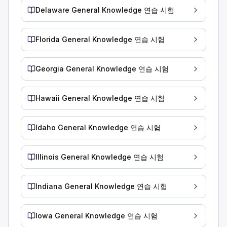
인간의 무게입니다.
Delaware General Knowledge 연습 시험
혈중 알코올 농도를 계산하려면 체중을 알아야 합니다. 체중은 
핸들을 잡는 올바른 방법은 무엇입니까?
Florida General Knowledge 연습 시험
한 손은 핸들 위에 놓고 다른 손은 무릎 위에 놓습니다.
무릎을 사용하여 라디오를 조정하는 동안 손을 사용합니다.
두 손으로 핸들의 반대쪽을 잡습니다.
Georgia General Knowledge 연습 시험
올바른 운전대 잡는 방법은 양손을 운전대의 반대쪽에 위치시키는
약물 사용에 대한 설명 중 옳은 것은 무엇입니까?
Hawaii General Knowledge 연습 시험
짧은 거리를 운전하는 경우 약물 복용은 안전합니다.
약물 사용은 사고 및/또는 체포로 이어질 수 있습니다.
약물은 운전 능력에 영향을 미치지 않습니다.
Idaho General Knowledge 연습 시험
약물을 복용하면 운전이 위험해지고 사고가 발생하거나 체포될 
위험물 운송 자격증이 없는 운전자가 위험물을 운반하는 차량을
Illinois General Knowledge 연습 시험
위험물질은 도구 상자에 들어 있습니다.
위험 물질은 밀봉되고 깨지지 않는 용기에 들어 있습니다.
Indiana General Knowledge 연습 시험
차량에는 플래카드가 필요하지 않습니다.
경고 표지판이 필요 없는 차량이라면 특별 허가 없이 위험물을 
Iowa General Knowledge 연습 시험
건조한 노면에서 시속 55마일로 주행할 때 총 제동 거리는 얼