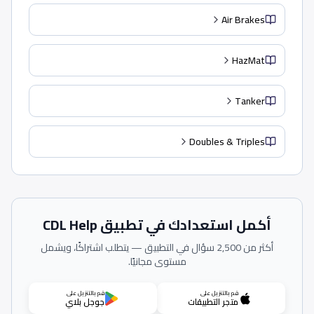
Air Brakes
HazMat
Tanker
Doubles & Triples
أكمل استعدادك في تطبيق CDL Help
أكثر من 2,500 سؤال في التطبيق — يتطلب اشتراكًا، ويشمل
مستوى مجانيًا.
قم بالتنزيل على
قم بالتنزيل على
متجر التطبيقات
جوجل بلاي