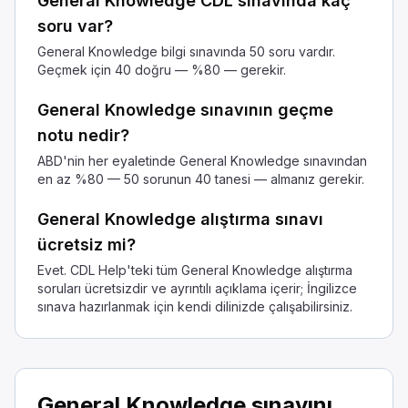
General Knowledge CDL sınavında kaç
Sürücü kapısının cebinde.
soru var?
Güneş siperliğine takılı.
Römorktaki bir kutuda.
General Knowledge bilgi sınavında 50 soru vardır.
Geçmek için 40 doğru — %80 — gerekir.
Tehlikeli maddelere ilişkin belgeleri sürücü kapısı cebinde sa
Bu ifadelerden hangisi tünelden geçerken doğrudur?
General Knowledge sınavının geçme
Pencereleri temiz hava için açık tutun.
notu nedir?
Kamyon içindeki tüm ışıkları kapatın.
ABD'nin her eyaletinde General Knowledge sınavından
Çıkarken güçlü rüzgarlar olabilir.
en az %80 — 50 sorunun 40 tanesi — almanız gerekir.
Bir tünelden çıktığınızda, güçlü bir rüzgar itmesi hissedebilir
Bu araçlar arasında, dönüşler sırasında hangisinin iz kayma
General Knowledge alıştırma sınavı
45 fit römorklu kamyon
ücretsiz mi?
28 fit kapalı kasa kamyon
Evet. CDL Help'teki tüm General Knowledge alıştırma
45 fit düz kamyon
soruları ücretsizdir ve ayrıntılı açıklama içerir; İngilizce
Büyük bir kamyon döndüğünde, arka kısmı dışarıya doğru sa
sınava hazırlanmak için kendi dilinizde çalışabilirsiniz.
Ne gibi durumlarda kornanızı çalmalısınız?
Eğer bir çarpışmayı önlemeye yardımcı olursa.
Başkalarına geç kaldığınızı bildirmek için.
Kaldırımda bir arkadaşa merhaba demek için.
General Knowledge sınavını