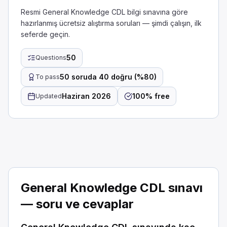
Resmi General Knowledge CDL bilgi sınavına göre
hazırlanmış ücretsiz alıştırma soruları — şimdi çalışın, ilk
seferde geçin.
50
Questions
50 soruda 40 doğru (%80)
To pass
Haziran 2026
100% free
Updated
CDL General Knowledge Uygulama Sınavı
Birleştirme yaparken ne yapmalısınız?
Trafik akış hızından çok daha düşük bir hızda katılın.
Trafiğe güvenli bir şekilde girebilmeniz için aynalarınızı 
General Knowledge CDL sınavı
Sinyal vermeden katılın.
— soru ve cevaplar
Yola çıkarken, aynalarınızı kontrol ederek aracınız için yet
Tehlikeli madde taşımacılığı ile ilgili belgeler ___ saklanmalıdı