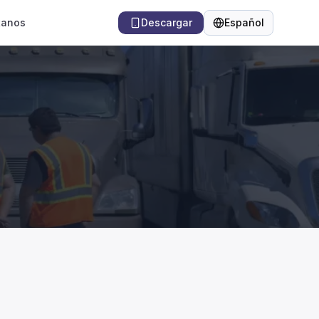
tanos
Descargar
Español
Idioma
entificación del material peligroso?