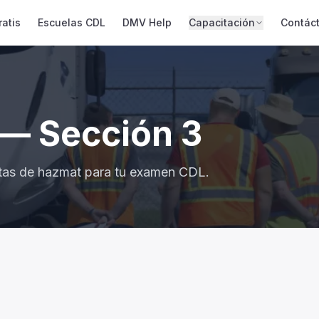
atis
Escuelas CDL
DMV Help
Capacitación
Contác
— Sección
3
tas de
hazmat
para tu examen CDL.
 qué otros dos lugares debe mostrarse el número de id
 la cabina.