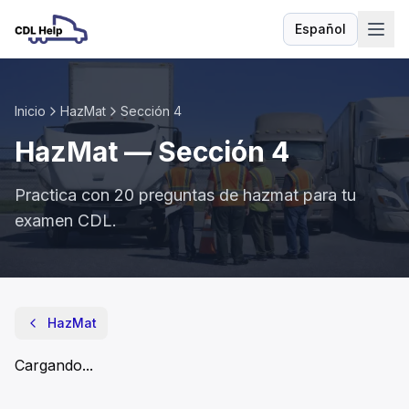
Español
Idioma
Inicio
HazMat
Sección
4
HazMat
— Sección
4
Practica con
20
preguntas de
hazmat
para tu
examen CDL.
HazMat
- Sección
4
Un conductor coloca carteles en su vehículo para:
HazMat
mostrar el peso legal máximo del vehículo.
publicitar la empresa que transporta la carga.
Cargando...
comunicar riesgo.
indicar la ruta y el destino del conductor.