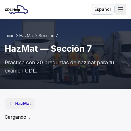
Español
Idioma
Inicio
HazMat
Sección
7
HazMat
— Sección
7
Practica con
20
preguntas de
hazmat
para tu
examen CDL.
HazMat
- Sección
7
Los números de identificación de materiales peligrosos de
HazMat
75 mm
125 mm
Cargando...
100 mm
Los números de identificación de materiales peligrosos de