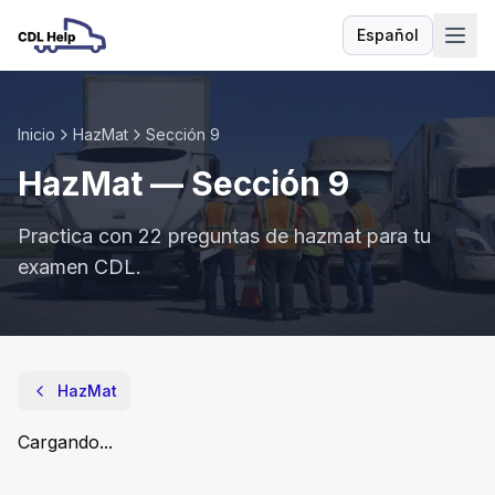
Español
Idioma
Inicio
HazMat
Sección
9
HazMat
— Sección
9
Practica con
22
preguntas de
hazmat
para tu
examen CDL.
HazMat
- Sección
9
¿Quién debe seleccionar la ruta más segura al transportar 
HazMat
El departamento de carreteras del estado
El receptor/destinatario
Cargando...
El transportista
Si se deben transportar materiales radiactivos señalizados,