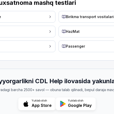
uxsatnoma mashq testlari
__.
e
Birikma transport vositalari
n tutishini ta'minlang.
HazMat
zning himoya klapanini tekshirishingiz kerak?
Passenger
ishi
erak: havo yo'qolsa favqulodda tormozlarning to'satdan
 kryuk ochilsa, nima sodir bo'lishi mumkin?
yyorgarlikni CDL Help ilovasida yakunl
vadagi barcha 2500+ savol — obuna talab qilinadi, bepul daraja mav
 turadi
Yuklab olish
Yuklab olish
App Store
Google Play
 kryukni ochsangiz, dolli tortish shtangasi to'satdan yu