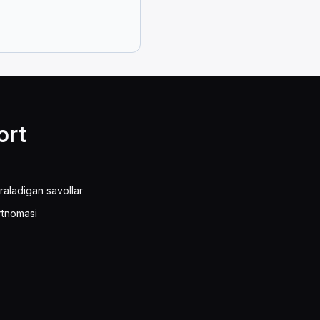
ta treylerga qaraganda uzunroq va boshqarish qiyinroq, 
ort
dirak va bitta yoki ikkita o'q bor.
raladigan savollar
rtnomasi