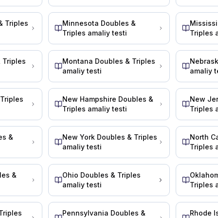
e kryukni ochsangiz, tortish shtangasi to'satdan yuqori
 Triples
Minnesota Doubles &
Mississ
Triples amaliy testi
Triples 
 choralarini ko'rish kerak?
 Triples
Montana Doubles & Triples
Nebrask
amaliy testi
amaliy t
ring: 1. Treyler tormozlari qo'yilgan bo'lishi kerak, sh
Triples
New Hampshire Doubles &
New Jer
Triples amaliy testi
Triples 
lardan foydalanadi, ular:
radi
ichkariga bukilishi mumkin.
es &
New York Doubles & Triples
North C
di
amaliy testi
Triples 
di
r bor. Bu ko'zgular narsalarni aslida bo'lganidan kic
les &
Ohio Doubles & Triples
Oklahom
zlar bo'lmasa, ___.
amaliy testi
Triples 
g.
qiling.
Triples
Pennsylvania Doubles &
Rhode I