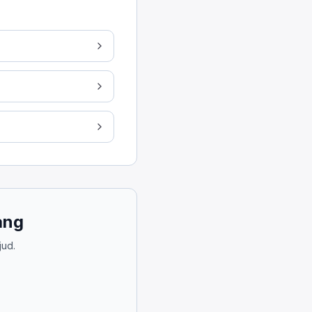
 ishga tushishini to'xtatish uchun, havo shlangidan hav
ang
jud.
qoriga otilishi mumkin. Buning sababi, pintle kryuk uni j