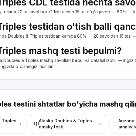
riples CDL testida nechta savo
y testida 20 ta savol bor. O'tish uchun 16 ta to'g'ri javob — 80% — k
ari va favqulodda havo tormozlaridan yoki g'ildirak tiqi
xshi ko'rinishda soatiga 50 mil tezlikda haydayotganda
riples testidan o'tish balli qan
rida Doubles & Triples testidan kamida 80% — 20 savoldan 16 tasi —
riples mashq testi bepulmi?
tta mashina haydayotganda, oldingizda kamida 11 soniyal
Doubles & Triples mashq savollari bepul va batafsil izohli — ingliz t
ini oldini olishning eng yaxshi usuli nima?
lingizda o'qishingiz mumkin.
hini oldini olishning eng yaxshi yo'li xavfsiz deb hiso
les testini shtatlar bo'yicha mashq qil
ysi biri to'g'ri?
 Triples
Alaska Doubles & Triples
Arizona
shonch hosil qiling.
amaliy testi
amaliy t
ang.