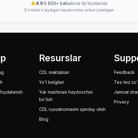
hqarish haqidagi qaysi gap noto'g'ri?
4.9
·
5 800+ baho
ilova do'konlarida
O'z tilida o'qiydigan haydovchilar uchun yaratilgan
sh mumkin.
.
oki to'xtash uchun ko'proq joy kerak. Bu treylerlar bit
lp
Resurslar
Supp
oddiy traktorning orqa qismi kabi, dollida beshinchi g'il
ng
CDL maktablari
Feedback
sh
Yo'l belgilari
Tez-tez so'
foydalanish
Yuk mashinasi haydovchisi
Jamoat sha
bo'lish
Privacy
CDL ruxsatnomasini qanday olish
Blog