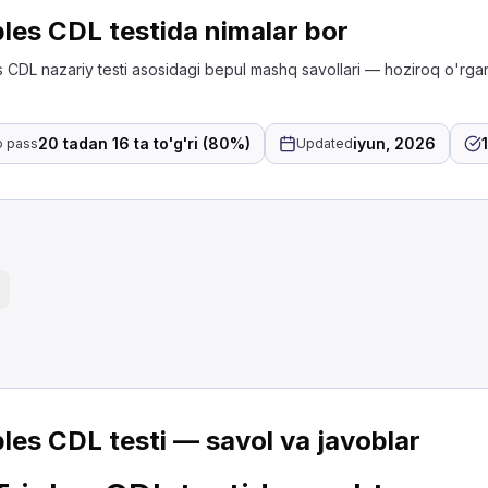
ples CDL testida nimalar bor
 CDL nazariy testi asosidagi bepul mashq savollari — hoziroq o'rga
20 tadan 16 ta to'g'ri (80%)
iyun, 2026
o pass
Updated
liy test
havo to'g'ri borishi uchun servis liniyasiga havo bergan
ni oching va havo chiqayotganini eshiting.
ing.
tekshirish uchun tormozlarga havo bering va eng orqa 
 ulaganda, uni mahkamlash uchun nimadan foydalanishi
ples CDL testi — savol va javoblar
lari