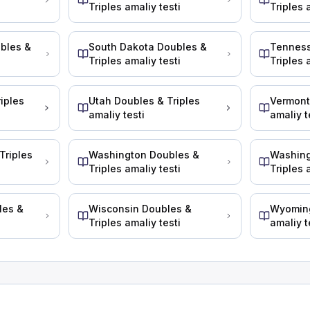
ab, keyin uzish kerak.
Triples amaliy testi
Triples 
aktorni treylerga yaqin olib keling, favqulodda liniyani 
aklari sirpanishni boshladi. Eng ko'p nima sodir bo'lishi 
ubles &
South Dakota Doubles &
Tenness
ife xavfisiz qayta tekislanadi.
Triples amaliy testi
Triples 
rtlashidir.
iples
Utah Doubles & Triples
Vermont
 ayniqsa kuchli tormozlashdan keyin, sirpanishni erta an
amaliy testi
amaliy t
 mahkamlash uchun qaysi usulni ishlatishingiz mumkin?
n tirgak oyoqlarga ishoning.
Triples
Washington Doubles &
Washing
ishlatmang.
Triples amaliy testi
Triples 
rvis liniyasini ulang.
les &
Wisconsin Doubles &
Wyoming
aktorni yaqin olib keling, favqulodda liniyani ulang, tre
Triples amaliy testi
amaliy t
hala treylerning favqulodda tormozlari ishga tushdi. B
an ishga tushsa, buning sababi favqulodda liniyada hav