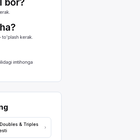
l bor?
erak.
nlaridan foydalanishingiz mumkin. Ikkala usul ham treyle
, oldingizda kamida qancha soniyalik masofa saqlashing
cha?
 to'plash kerak.
ik masofa saqlashingiz kerak. Yani oldingizdagi mashin
ilidagi imtihonga
blagan tezligingizdan soatiga 5 mil pastroq haydash. B
ing
 Doubles & Triples
esti