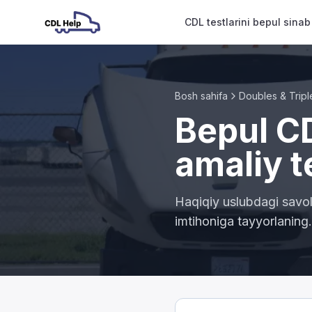
CDL testlarini bepul sinab
Bosh sahifa
Doubles & Tripl
Bepul CD
amaliy t
Haqiqiy uslubdagi savoll
imtihoniga tayyorlaning