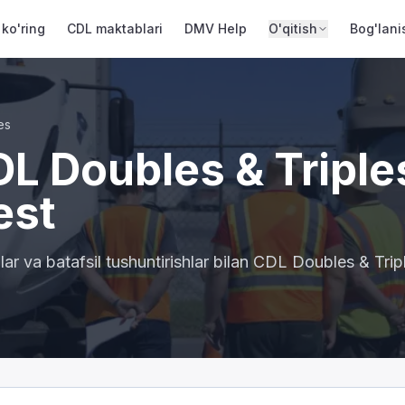
 ko'ring
CDL maktablari
DMV Help
O'qitish
Bog'lani
es
L Doubles & Triple
est
ar va batafsil tushuntirishlar bilan CDL Doubles & Trip
.