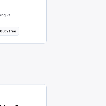
ning va
100% free
ingizdan keyin nima qilishingiz kerak?
treylerga boring. Favqulodda klapanni oching va havoni
ngiz kerak?