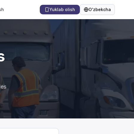
sh
Yuklab olish
Oʻzbekcha
Til
s
les