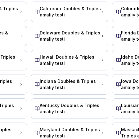
mal qilish muhim. Eng asosiy qadam — dolli hali orqa tre
 Triples
California Doubles & Triples
Colorad
kti" (orqaga kuchayish) da qaysi qism ag'darilish ehtim
amaliy testi
amaliy t
es &
Delaware Doubles & Triples
Florida 
amaliy testi
amaliy t
gi treyler oldingisiga qaraganda ag'darilish ehtimoli ka
Triples
Hawaii Doubles & Triples
Idaho D
ga tortadigan mexanik holat.
amaliy testi
amaliy t
ldan borishini bildiradi
lan aynan bir xil izdan borishini bildiradi.
riples
Indiana Doubles & Triples
Iowa Do
klar bir xil yo'ldan bormasligini bildiradi. Mashina qan
amaliy testi
amaliy t
 oldini olish uchun qanday havo bosimi oralig'ida avto
Triples
Kentucky Doubles & Triples
Louisia
amaliy testi
amaliy t
b ketishini to'xtatadi. Agar havo bosimi 20 dan 45 PSI
iples
Maryland Doubles & Triples
Massach
k ochilsa, dolli tortish shtangasi yuqoriga ko'tarilishi m
amaliy testi
Triples 