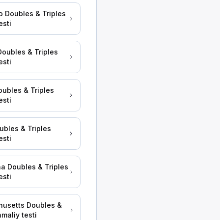
yler ostida turganida pintle kryukni ochmaslik. Bu dolli
o Doubles & Triples
oli eng katta?
esti
Doubles & Triples
esti
ttaroq. Aslida, uch treylerli kombinatsiyada eng orqa t
oubles & Triples
esti
ubles & Triples
cha uzun bo'lsa, orqa g'ildiraklar shuncha boshqacha iz 
esti
matik yopiladi?
na Doubles & Triples
esti
 gacha tushsa, u o'z-o'zidan yopiladi. Bu tormozlarnin
usetts Doubles &
umkinligi to'g'rimi?
amaliy testi